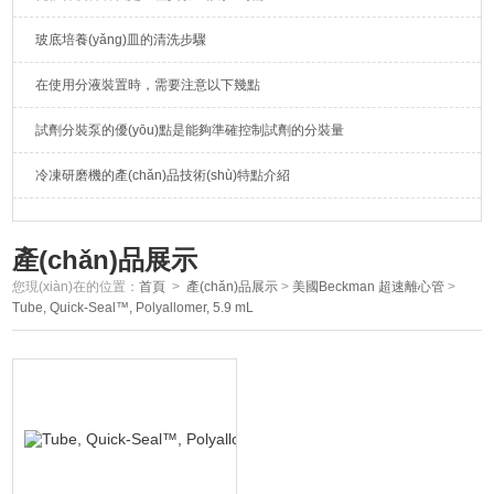
玻底培養(yǎng)皿的清洗步驟
在使用分液裝置時，需要注意以下幾點
試劑分裝泵的優(yōu)點是能夠準確控制試劑的分裝量
冷凍研磨機的產(chǎn)品技術(shù)特點介紹
產(chǎn)品展示
您現(xiàn)在的位置：
首頁
>
產(chǎn)品展示
>
美國Beckman 超速離心管
>
Tube, Quick-Seal™, Polyallomer, 5.9 mL