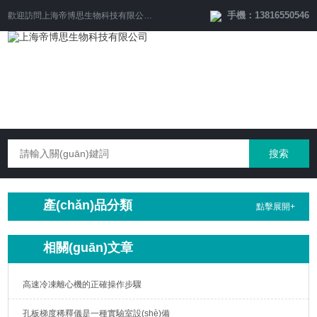
手機：13816550546
歡迎訪問
上海帝博思生物科技有限公司
網(wǎng)站！
產(chǎn)品分類
點擊展開+
相關(guān)文章
高速冷凍離心機的正確操作步驟
孔板梯度稀釋儀是一種實驗室設(shè)備