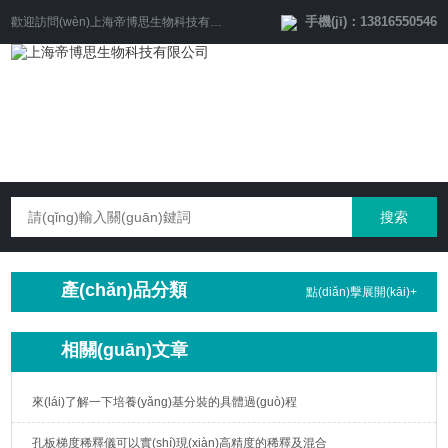
手機(jī)：13816550546
歡迎訪問(wèn)
上海帝博思生物科技有限公司
網(wǎng)站！
產(chǎn)品分類
點(diǎn)擊展開(kāi)+
相關(guān)文章
來(lái)了解一下培養(yǎng)基分裝的具體過(guò)程
孔板梯度稀釋儀可以實(shí)現(xiàn)高精度的稀釋及混合