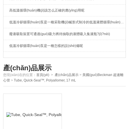
高低溫循環(huán)機(jī)該怎么正確的應(yīng)用呢
低溫冷卻循環(huán)泵是一種采取機(jī)械形式制冷的低溫液體循環(huán)設(shè)備
廢液吸取裝置可通過(guò)吸力將待抽取的液體吸入集液瓶?jī)?nèi)
低溫冷卻循環(huán)泵是一種怎樣的設(shè)備呢
產(chǎn)品展示
您現(xiàn)在的位置：
首頁(yè)
>
產(chǎn)品展示
>
美國(guó)Beckman 超速離
心管
>
Tube, Quick-Seal™, Polyallomer, 17 mL