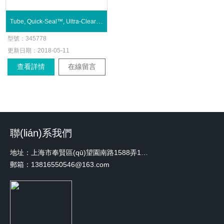
Tube, Quick-Seal™, Ultra-Clear™ 100 mL
型號：
345778
更新日期：
2018-05-11
查看詳情
在線留言
聯(lián)系我們
地址：上海市奉賢區(qū)望園南路1588弄1號綠地未來中心A3 2110室
郵箱：13816550546@163.com