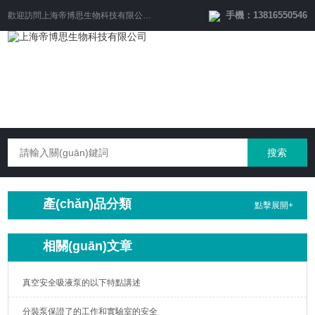
手機：13816550546
歡迎訪問
上海帝博思生物科技有限公司
網(wǎng)站！
產(chǎn)品分類
點擊展開+
相關(guān)文章
真空安全吸液泵的以下特點講述
分裝泵保證了的工作和實驗室的安全