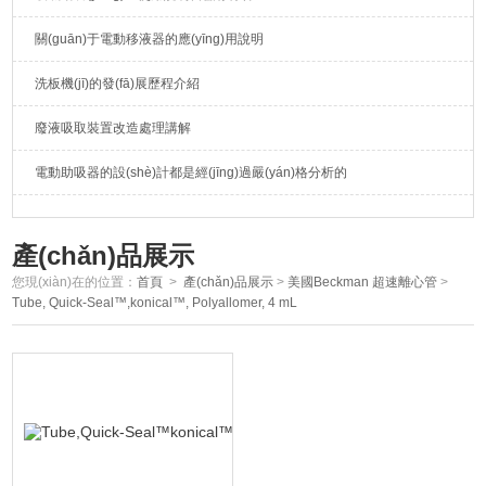
關(guān)于電動移液器的應(yīng)用說明
洗板機(jī)的發(fā)展歷程介紹
廢液吸取裝置改造處理講解
電動助吸器的設(shè)計都是經(jīng)過嚴(yán)格分析的
產(chǎn)品展示
您現(xiàn)在的位置：
首頁
>
產(chǎn)品展示
>
美國Beckman 超速離心管
>
Tube, Quick-Seal™,konical™, Polyallomer, 4 mL