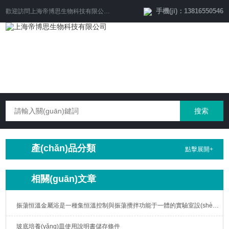
手機(jī)：13816550546
歡迎訪問
上海帝博思生物科技有限公司
網(wǎng)站！
產(chǎn)品分類
點擊展開+
相關(guān)文章
振蕩恒溫金屬浴是一種集恒溫控制與振蕩攪拌功能于一體的實驗室設(shè)備
玻底培養(yǎng)皿使用說明書儲存條件