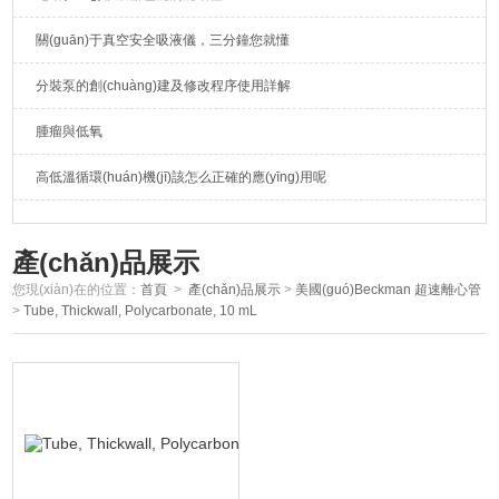
關(guān)于真空安全吸液儀，三分鐘您就懂
分裝泵的創(chuàng)建及修改程序使用詳解
腫瘤與低氧
高低溫循環(huán)機(jī)該怎么正確的應(yīng)用呢
產(chǎn)品展示
您現(xiàn)在的位置：
首頁
>
產(chǎn)品展示
>
美國(guó)Beckman 超速離心管
>
Tube, Thickwall, Polycarbonate, 10 mL