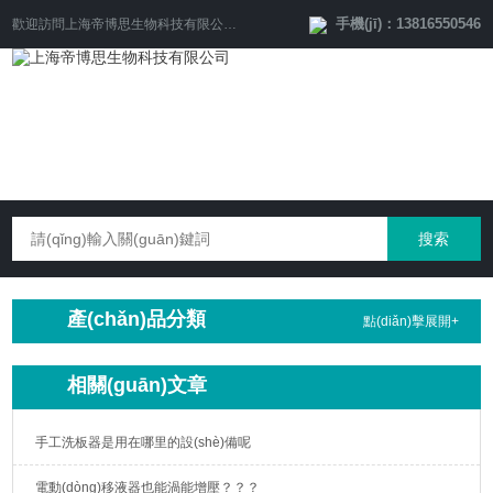
手機(jī)：13816550546
歡迎訪問
上海帝博思生物科技有限公司
網(wǎng)站！
產(chǎn)品分類
點(diǎn)擊展開+
相關(guān)文章
手工洗板器是用在哪里的設(shè)備呢
電動(dòng)移液器也能渦能增壓？？？